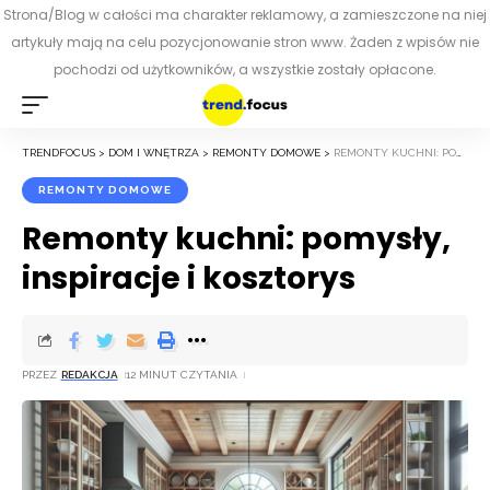
Strona/Blog w całości ma charakter reklamowy, a zamieszczone na niej
artykuły mają na celu pozycjonowanie stron www. Żaden z wpisów nie
pochodzi od użytkowników, a wszystkie zostały opłacone.
TRENDFOCUS
>
DOM I WNĘTRZA
>
REMONTY DOMOWE
>
REMONTY KUCHNI: POMYSŁY, INSPIRACJE I KOSZTORYS
REMONTY DOMOWE
Remonty kuchni: pomysły,
inspiracje i kosztorys
PRZEZ
REDAKCJA
12 MINUT CZYTANIA