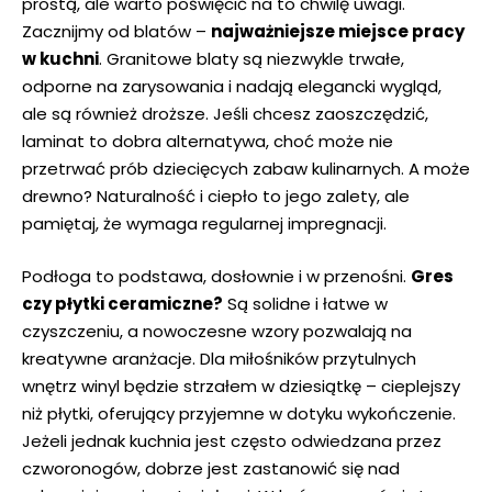
prostą, ale warto poświęcić⁣ na to chwilę uwagi.⁣
Zacznijmy‌ od blatów –
najważniejsze miejsce pracy
‍w kuchni
. Granitowe blaty są niezwykle‌ trwałe,
odporne na⁣ zarysowania i nadają elegancki wygląd,⁢
ale są również ‌droższe. Jeśli chcesz ⁣zaoszczędzić,
laminat to dobra alternatywa, choć może nie
przetrwać prób dziecięcych zabaw kulinarnych. A może
⁤drewno? Naturalność i ciepło to jego zalety, ale
pamiętaj, że wymaga regularnej impregnacji.
Podłoga to podstawa, dosłownie i w przenośni.
Gres
czy płytki ceramiczne?
Są solidne i łatwe w
czyszczeniu, a nowoczesne wzory pozwalają ⁤na
kreatywne aranżacje. Dla⁣ miłośników przytulnych
wnętrz winyl będzie strzałem w dziesiątkę – cieplejszy⁢
niż płytki, oferujący przyjemne w dotyku wykończenie.
Jeżeli jednak ‍kuchnia jest często odwiedzana⁣ przez
czworonogów, dobrze jest ‌zastanowić się nad