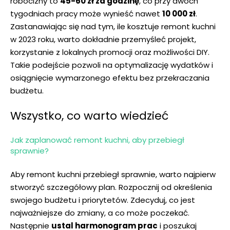
robocizny to
45-60 zł za godzinę
, co przy dwóch
tygodniach pracy może wynieść nawet
10 000 zł
.
Zastanawiając się nad tym, ile⁤ kosztuje remont kuchni
‍w 2023 roku, warto dokładnie przemyśleć projekt,
korzystanie z lokalnych promocji oraz możliwości DIY.
Takie podejście pozwoli⁢ na optymalizację wydatków i
osiągnięcie wymarzonego efektu bez przekraczania
budżetu.
Wszystko, co warto wiedzieć
Jak zaplanować remont kuchni, aby przebiegł
sprawnie?
Aby remont kuchni przebiegł sprawnie, warto najpierw
stworzyć szczegółowy plan. Rozpocznij od określenia
swojego budżetu i priorytetów. Zdecyduj,⁣ co jest
najważniejsze do zmiany, a co może poczekać.
Następnie
ustal harmonogram prac
i poszukaj