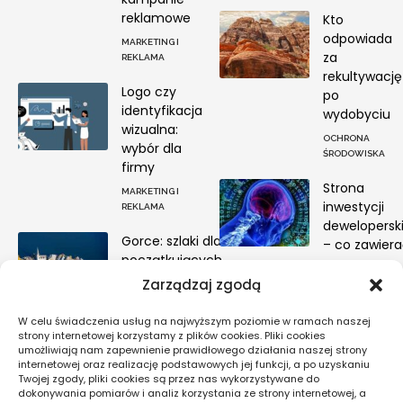
reklamowe
Kto
odpowiada
MARKETING I
za
REKLAMA
rekultywację
Logo czy
po
identyfikacja
wydobyciu
wizualna:
OCHRONA
wybór dla
ŚRODOWISKA
firmy
Strona
MARKETING I
inwestycji
REKLAMA
deweloperski
Gorce: szlaki dla
– co zawier
początkujących
DOM I WNĘTRZA
na pierwszy
Zarządzaj zgodą
weekend
W celu świadczenia usług na najwyższym poziomie w ramach naszej
PODRÓŻE PO POLSCE
strony internetowej korzystamy z plików cookies. Pliki cookies
umożliwiają nam zapewnienie prawidłowego działania naszej strony
internetowej oraz realizację podstawowych jej funkcji, a po uzyskaniu
Twojej zgody, pliki cookies są przez nas wykorzystywane do
Pogoda
dokonywania pomiarów i analiz korzystania ze strony internetowej, a