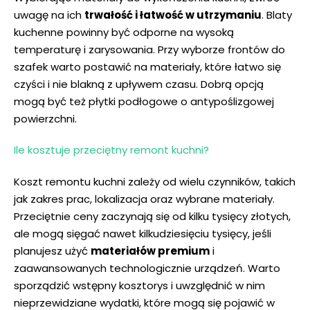
uwagę na ich
trwałość i⁢ łatwość w utrzymaniu
. Blaty
kuchenne powinny ‍być odporne na wysoką
‍temperaturę i zarysowania. Przy wyborze frontów do
szafek warto postawić na materiały, ​które łatwo⁤ się
⁤czyści i nie ‌blakną z upływem czasu. Dobrą opcją
mogą być też płytki podłogowe o antypoślizgowej
powierzchni.
Ile kosztuje przeciętny remont kuchni?
Koszt remontu kuchni zależy od wielu czynników, takich‌
jak⁣ zakres prac, lokalizacja oraz wybrane materiały.
Przeciętnie ceny zaczynają się od kilku tysięcy złotych,
ale mogą sięgać nawet kilkudziesięciu tysięcy,​ jeśli
planujesz użyć
materiałów premium
i⁣
zaawansowanych ⁤technologicznie urządzeń. Warto
sporządzić wstępny⁢ kosztorys i uwzględnić w nim
nieprzewidziane wydatki, które mogą się pojawić w‍