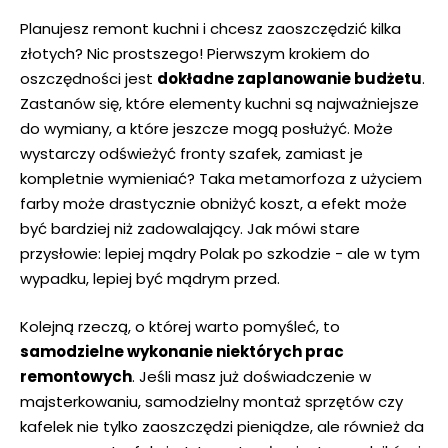
Planujesz remont kuchni i chcesz⁣ zaoszczędzić kilka
złotych? Nic prostszego!‌ Pierwszym krokiem do‌
oszczędności jest
dokładne ​zaplanowanie budżetu
.
Zastanów się, które elementy kuchni‌ są najważniejsze‍
do wymiany, a które jeszcze mogą posłużyć. Może
wystarczy odświeżyć ‍fronty szafek, ‌zamiast je
kompletnie wymieniać? Taka metamorfoza z użyciem
farby ⁢może drastycznie obniżyć koszt, a efekt może
być bardziej niż zadowalający. Jak mówi stare
przysłowie: lepiej mądry Polak po szkodzie ⁤- ale ⁤w⁤ tym
wypadku, lepiej być mądrym przed.
Kolejną⁢ rzeczą, o której warto pomyśleć, to
samodzielne wykonanie niektórych prac
remontowych
. Jeśli masz już doświadczenie w
majsterkowaniu, samodzielny montaż ⁣sprzętów czy
kafelek‌ nie tylko zaoszczędzi pieniądze, ale również‌ da