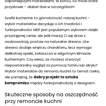
odporniejszymi⁤ materiałami. W końcu, co mówi stare
przysłowie – diabeł⁣ tkwi w szczegółach!
Szafki kuchenne to górnolotność naszej kuchni⁤ –
‍wybór materiałów decyduje o ich ⁤trwałości i
funkcjonalności. MDF jest popularnym wyborem dzięki
przystępnej cenie, ale jeśli marzą Ci się drzwi z
osobowością, postaw na naturalne drewno. Lite
drewno dodaje wnętrzu charakteru,⁣ lecz wymaga
delikatnej opieki, zwłaszcza ⁣w wilgotnym klimacie
kuchennym. Czy wiesz, że możesz stworzyć‌
niepowtarzalny wygląd za pomocą forniru lub akrylu?
Wybór materiałów do remontu kuchni to temat rzeka,
ale‍ pamiętaj, że
dobry projekt to sztuka
kompromisu
⁢między funkcjonalnością a designem.
Skuteczne sposoby na⁣ oszczędność
przy remoncie kuchni