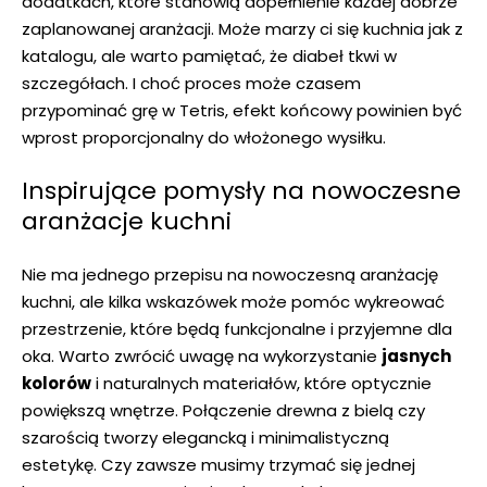
dodatkach, które stanowią dopełnienie każdej dobrze
⁣zaplanowanej aranżacji. ⁤Może marzy ci się kuchnia jak z
katalogu, ale warto⁢ pamiętać, że ​diabeł tkwi ⁢w
szczegółach.​ I choć proces może czasem
przypominać grę w Tetris, efekt końcowy powinien być
wprost proporcjonalny ‍do włożonego wysiłku.
Inspirujące⁢ pomysły na nowoczesne
aranżacje kuchni
Nie ma⁣ jednego przepisu na nowoczesną aranżację
kuchni, ale kilka​ wskazówek może pomóc​ wykreować
przestrzenie, które będą funkcjonalne i⁤ przyjemne dla
oka. Warto zwrócić⁤ uwagę na wykorzystanie
jasnych
kolorów
i naturalnych materiałów, które optycznie
powiększą wnętrze. Połączenie drewna z bielą czy
szarością tworzy ⁣elegancką i minimalistyczną
estetykę. ‍Czy zawsze musimy trzymać się jednej