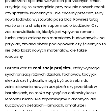
przestrzeni i spisanie wszystkich potrzebnych zmian.
Przydaje ⁤się to szczególnie przy zakupie nowych⁣ mebli
czy sprzętów kuchennych—nie chcemy przecież, żeby
nowa lodówka wystawała poza blat! Również tutaj
warto ani na⁤ chwilę nie zapominać o budżecie. Czy
zastanawialiście się ⁣kiedyś, jaki wpływ na remont
kuchni mają zmiany cen materiałów budowlanych? Na
przykład, ​zmiana płytek podłogowych czy ściennych to
nie tylko koszt nowych materiałów, ale także
robocizny.
Ostatni krok to
realizacja‍ projektu
, który wymaga⁢
synchronizacji różnych działań. Fachowcy, tacy jak
elektryk czy hydraulik, mogą być potrzebni do
zainstalowania nowych urządzeń czy przeróbek w
instalacjach, ⁢co może wpłynąć na całkowity koszt
remontu kuchni.⁤ Nie zapominajmy o ‌drobnych, ale
kluczowych detalach—lampach, armaturze i