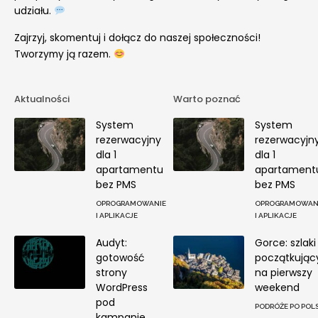
udziału.
Zajrzyj, skomentuj i dołącz do naszej społeczności!
Tworzymy ją razem.
Aktualności
Warto poznać
System
System
rezerwacyjny
rezerwacyjn
dla 1
dla 1
apartamentu
apartament
bez PMS
bez PMS
OPROGRAMOWANIE
OPROGRAMOWAN
I APLIKACJE
I APLIKACJE
Audyt:
Gorce: szlaki
gotowość
początkując
strony
na pierwszy
WordPress
weekend
pod
PODRÓŻE PO POL
kampanie