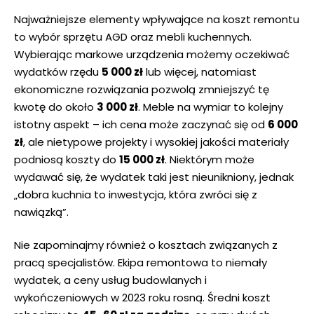
Najważniejsze elementy wpływające na koszt remontu
to wybór sprzętu AGD oraz mebli kuchennych.‌
Wybierając⁢ markowe urządzenia możemy oczekiwać
wydatków rzędu
5 000 zł
lub więcej, ‍natomiast
ekonomiczne rozwiązania pozwolą ⁢zmniejszyć tę
kwotę do około
3 000 zł
. Meble ⁢na‍ wymiar to kolejny
istotny aspekt – ich cena może zaczynać się od
6 000
zł
, ‍ale nietypowe projekty i wysokiej jakości materiały
podniosą koszty do
15 000 zł
. Niektórym może
wydawać się, że wydatek taki jest nieunikniony, jednak
„dobra⁢ kuchnia to inwestycja, która ⁤zwróci się ⁢z
nawiązką”.
Nie zapominajmy również o kosztach związanych z
pracą specjalistów. Ekipa⁣ remontowa to ⁢niemały
wydatek, a ceny usług budowlanych i
wykończeniowych w 2023‍ roku rosną. Średni koszt