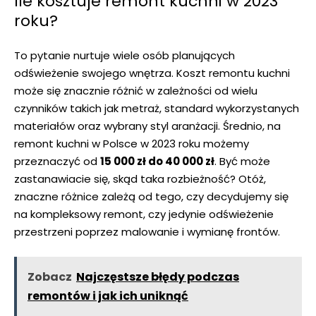
Ile kosztuje remont kuchni w 2023​
roku?
To pytanie nurtuje wiele osób ​planujących
odświeżenie swojego wnętrza. Koszt remontu kuchni
może się znacznie ‌różnić w zależności od wielu
czynników takich jak metraż, standard⁣ wykorzystanych
materiałów oraz wybrany styl aranżacji. ​Średnio, ⁣na
remont kuchni‍ w ⁤Polsce w 2023 roku możemy
przeznaczyć⁤ od
15 000 zł do ‍40 000 zł
. Być może
zastanawiacie się, skąd taka rozbieżność? Otóż,
znaczne różnice zależą ⁣od tego, czy⁢ decydujemy się
na​ kompleksowy remont, czy jedynie⁣ odświeżenie
przestrzeni poprzez malowanie i wymianę⁢ frontów.
Zobacz
Najczęstsze błędy podczas
remontów i jak ich uniknąć