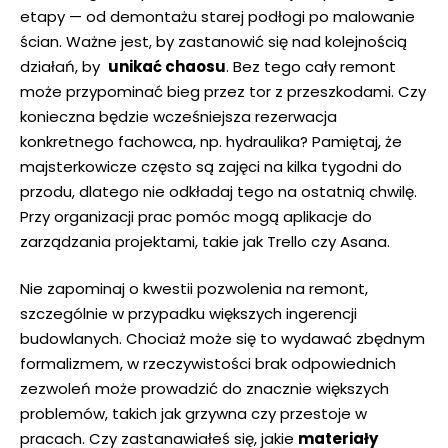
etapy — od demontażu starej podłogi ‍po malowanie
ścian. Ważne ⁤jest, by zastanowić się nad​ kolejnością
działań, ⁢by ⁤
unikać chaosu
. Bez tego ​cały remont
może przypominać​ bieg przez ‍tor‌ z‌ przeszkodami. Czy
konieczna będzie wcześniejsza rezerwacja
konkretnego fachowca, np. hydraulika? Pamiętaj,⁢ że ​
majsterkowicze ⁤często ​są zajęci na kilka tygodni‍ do⁢
przodu,‍ dlatego⁢ nie ⁤odkładaj⁢ tego⁤ na ostatnią‍ chwilę.
Przy organizacji prac pomóc mogą aplikacje do
zarządzania projektami, takie ‍jak Trello czy Asana.
Nie zapominaj⁤ o ⁤kwestii pozwolenia na remont,
szczególnie w przypadku ⁤większych ingerencji
budowlanych. Chociaż może się to ‍wydawać zbędnym
formalizmem, w rzeczywistości brak ⁢odpowiednich ​
zezwoleń​ może prowadzić do‍ znacznie większych
⁤problemów, ‍takich jak grzywna czy przestoje ​w
pracach. Czy zastanawiałeś ‍się, jakie
materiały