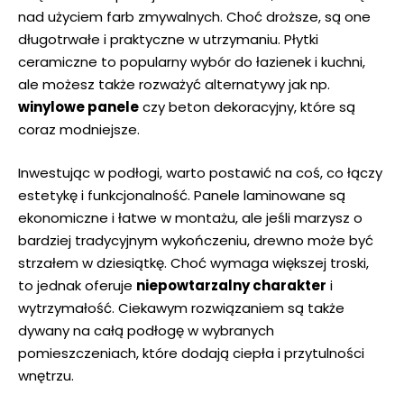
nad użyciem farb zmywalnych. Choć droższe, są​ one
długotrwałe i praktyczne w utrzymaniu. Płytki‍
ceramiczne to popularny wybór do łazienek⁤ i kuchni,
ale⁢ możesz także rozważyć alternatywy ​jak ​np.
winylowe panele
czy ‍beton dekoracyjny, które są
coraz modniejsze.
Inwestując w‌ podłogi, warto postawić‍ na coś, co łączy
estetykę i funkcjonalność. Panele laminowane są⁢
ekonomiczne ​i łatwe w ​montażu, ale jeśli marzysz ‌o‍
bardziej tradycyjnym‍ wykończeniu, drewno może być
⁤strzałem w dziesiątkę. Choć‍ wymaga większej troski,
‌to jednak oferuje
niepowtarzalny‍ charakter
i‌
wytrzymałość. Ciekawym rozwiązaniem ⁤są ⁢także
dywany na całą podłogę w wybranych​
pomieszczeniach, ​które ​dodają‍ ciepła i przytulności
wnętrzu.