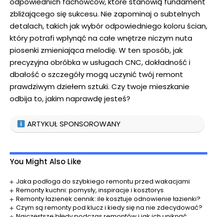
odpowiednich fachowców, ⁢które⁣ stanowią fundament
zbliżającego się sukcesu. Nie zapominaj o⁢ subtelnych
detalach, takich jak wybór odpowiedniego koloru ścian,
który potrafi wpłynąć na całe wnętrze niczym nuta
⁤piosenki ⁣zmieniająca melodię. W ten sposób, jak
precyzyjna ⁣obróbka ⁢w usługach CNC
, dokładność i
dbałość⁣ o szczegóły mogą uczynić⁣ twój remont
prawdziwym dziełem sztuki.⁤ Czy twoje mieszkanie
odbija to,⁣ jakim naprawdę jesteś?
ARTYKUŁ SPONSOROWANY
You Might Also Like
Jaka podłoga do szybkiego remontu przed wakacjami
Remonty kuchni: pomysły, inspiracje i kosztorys
Remonty łazienek cennik: ile kosztuje odnowienie łazienki?
Czym są remonty pod klucz i kiedy się na nie zdecydować?
Najczęstsze błędy podczas remontów i jak ich uniknąć