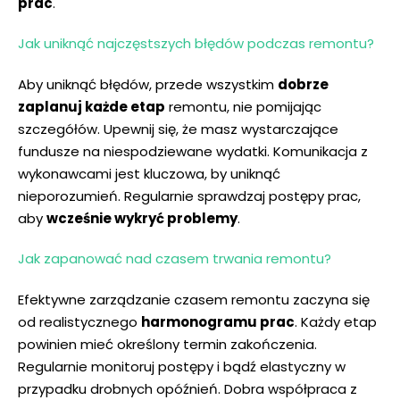
‌prac
.
Jak ⁤uniknąć najczęstszych błędów ‌podczas ⁤remontu?
Aby uniknąć ⁤błędów, przede wszystkim
dobrze
zaplanuj każde etap
remontu, nie ⁢pomijając
szczegółów. Upewnij się,‍ że masz wystarczające
fundusze na niespodziewane wydatki. ⁣Komunikacja z
wykonawcami jest kluczowa, by uniknąć⁤
nieporozumień. ‌Regularnie sprawdzaj ‌postępy prac,
aby
wcześnie wykryć problemy
.
Jak ‍zapanować nad czasem trwania ‌remontu?
Efektywne zarządzanie czasem‍ remontu zaczyna⁣ się
od realistycznego
harmonogramu prac
. Każdy etap
powinien ⁤mieć⁣ określony termin zakończenia.
Regularnie monitoruj ⁤postępy ⁣i bądź⁤ elastyczny⁢ w
przypadku drobnych opóźnień. Dobra współpraca​ z‍