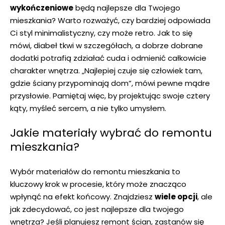
wykończeniowe
będą najlepsze‌ dla Twojego
mieszkania? Warto rozważyć, czy bardziej odpowiada⁣
Ci styl minimalistyczny, czy może retro. Jak to się
mówi, ⁢diabeł⁣ tkwi w szczegółach, a dobrze⁣ dobrane
dodatki potrafią zdziałać​ cuda ‍i odmienić całkowicie
⁢charakter wnętrza. „Najlepiej czuje się człowiek tam,
gdzie ściany przypominają dom”, ⁢mówi​ pewne mądre
przysłowie. Pamiętaj więc, by projektując swoje ‌cztery
⁤kąty, myśleć sercem, a nie​ tylko umysłem.
Jakie materiały wybrać do remontu
mieszkania?
Wybór materiałów do​ remontu mieszkania to
kluczowy krok w ⁢procesie, który może znacząco⁤
wpłynąć na efekt‌ końcowy. Znajdziesz
wiele opcji
, ⁢ale
jak zdecydować, co ⁤jest ‌najlepsze dla twojego
wnętrza? ⁢Jeśli planujesz remont⁢ ścian, zastanów się