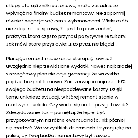
sklepy​ oferują zniżki sezonowe, może zasadniczo
‌wpłynąć na finalny budżet remontowy. Nie⁣ zapomnij
również negocjować cen z wykonawcami. Wiele ‌osób
nie zdaje sobie ⁣sprawy, ​że jest to powszechną
praktyką, która często przynosi⁣ pozytywne rezultaty.
⁤Jak mówi⁤ stare przysłowie: „Kto pyta, nie błądzi”.
Planując remont mieszkania, staraj się również
uwzględnić nieprzewidziane wydatki. Nawet⁤ najbardziej
szczegółowy plan⁢ nie daje gwarancji, że wszystko
pójdzie bezproblemowo. Zarezerwuj ⁣co najmniej 10%
‌swojego⁤ budżetu na niespodziewane koszty. ⁤Dzięki
temu unikniesz‌ sytuacji, w której remont stanie w
martwym ⁢punkcie. ​Czy warto się na to przygotować?
Zdecydowanie⁣ tak – pamiętaj, ​że​ lepiej być
przygotowanym na⁣ różne ewentualności, niż ‍później
⁣się martwić.​ We ⁣wszystkich‌ działaniach trzymaj rękę na
pulsie,⁢ by Twój budżet⁤ remontowy był​ zawsze