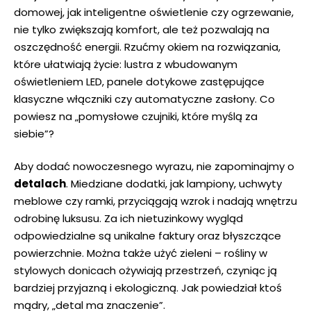
domowej,‍ jak⁣ inteligentne ‌oświetlenie czy ogrzewanie,⁢
nie tylko zwiększają komfort,⁤ ale​ też pozwalają na
‌oszczędność energii. ⁤Rzućmy okiem na ​rozwiązania,
które ułatwiają⁢ życie: lustra⁤ z wbudowanym ​
oświetleniem LED, ‍panele dotykowe zastępujące
klasyczne‍ włączniki czy automatyczne zasłony. Co
‍powiesz ⁣na „pomysłowe czujniki, które myślą​ za
⁤siebie”?
Aby dodać⁢ nowoczesnego‌ wyrazu, nie zapominajmy o
detalach
. Miedziane⁤ dodatki, jak lampiony, uchwyty
meblowe czy ramki, przyciągają wzrok i nadają wnętrzu
odrobinę luksusu. Za ich nietuzinkowy ​wygląd
odpowiedzialne są unikalne faktury oraz błyszczące
powierzchnie.‍ Można także​ użyć zieleni ‍– rośliny w
stylowych donicach ożywiają ‌przestrzeń, czyniąc ją
bardziej przyjazną i ekologiczną. Jak‍ powiedział⁤ ktoś
mądry, „detal ma znaczenie”.