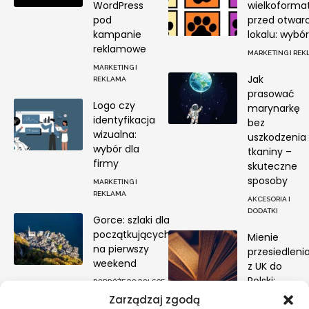
WordPress
wielkoforma
pod
przed otwar
kampanie
lokalu: wybór
reklamowe
MARKETING I RE
MARKETING I
Jak
REKLAMA
prasować
Logo czy
marynarkę
identyfikacja
bez
wizualna:
uszkodzenia
wybór dla
tkaniny –
firmy
skuteczne
sposoby
MARKETING I
REKLAMA
AKCESORIA I
DODATKI
Gorce: szlaki dla
początkujących
Mienie
na pierwszy
przesiedleni
weekend
z UK do
Polski:
PODRÓŻE PO POLSCE
zwolnienie
Zarządzaj zgodą