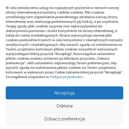
2026
W celu świadczenia usług na najwyższym poziomie w ramach naszej
PRAWO I PODATKI
strony internetowej korzystamy z plików cookies. Pliki cookies
umożliwiają nam zapewnienie prawidłowego działania naszej strony
internetowej oraz realizację podstawowych jej funkcji, a po uzyskaniu
Twojej zgody, pliki cookies są przez nas wykorzystywane do
Pogoda
dokonywania pomiarów i analiz korzystania ze strony internetowej, a
także do celów marketingowych. Strona wykorzystuje również pliki
16
cookies podmiotów trzecich w celu korzystania z zewnętrznych narzędzi
°C
analitycznych i marketingowych. Aby wyrazić zgodę na instalowanie na
Twoim urządzeniu końcowym plików cookies wszystkich wskazanych
wyżej kategorii kliknij przycisk "Akceptuję". Poszczególne ustawienia
plików cookies możesz zmieniać po kliknięciu przycisku „Zobacz
Warszawa
preferencje”. Jeśli ustawienia odpowiadają Twoim preferencjom, aby
17
_
12
°
°
wyrazić zgodę na instalowanie plików cookies na Twoim urządzeniu
71%
końcowym w wybranym przez Ciebie zakresie kliknij przycisk "Akceptuję".
Zachmurzenie Małe
Szczegółowe znajdziesz w
Polityce prywatności
.
1 km/h
Akceptuję
Odmów
Zobacz preferencje