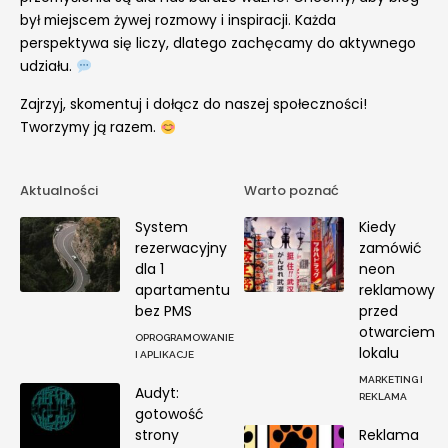
był miejscem żywej rozmowy i inspiracji. Każda
perspektywa się liczy, dlatego zachęcamy do aktywnego
udziału.
Zajrzyj, skomentuj i dołącz do naszej społeczności!
Tworzymy ją razem.
Aktualności
Warto poznać
System
Kiedy
rezerwacyjny
zamówić
dla 1
neon
apartamentu
reklamowy
bez PMS
przed
otwarciem
OPROGRAMOWANIE
lokalu
I APLIKACJE
MARKETING I
Audyt:
REKLAMA
gotowość
strony
Reklama