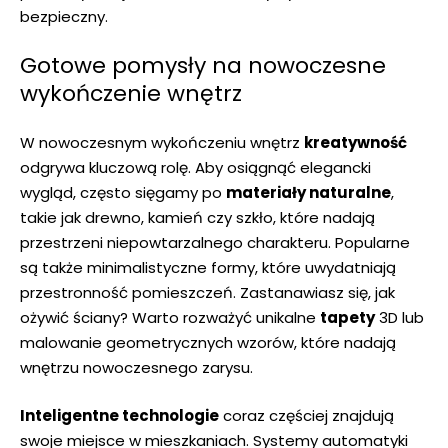
‌bezpieczny.
Gotowe pomysły ⁣na nowoczesne⁣
wykończenie wnętrz
W nowoczesnym wykończeniu ⁢wnętrz
kreatywność
⁤
odgrywa kluczową rolę. Aby osiągnąć elegancki
wygląd, ‍często sięgamy po
materiały naturalne
,⁤
takie jak​ drewno, kamień czy​ szkło, które nadają​
przestrzeni⁤ niepowtarzalnego charakteru. Popularne
są także minimalistyczne⁢ formy, które uwydatniają
przestronność​ pomieszczeń. Zastanawiasz się,⁤ jak
ożywić⁣ ściany? Warto rozważyć⁤ unikalne
tapety
3D lub
malowanie geometrycznych⁣ wzorów, które nadają
wnętrzu nowoczesnego ⁣zarysu.
Inteligentne technologie
coraz ‌częściej znajdują
swoje⁣ miejsce⁢ w mieszkaniach. Systemy ‌automatyki⁤