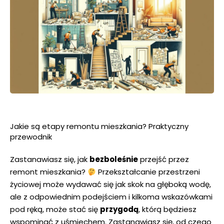
Jakie ⁤są etapy‍ remontu mieszkania?⁣ Praktyczny ​
przewodnik
Zastanawiasz⁣ się, ⁢jak
bezboleśnie
‍przejść przez
remont mieszkania?
⁣ Przekształcanie przestrzeni
życiowej może‌ wydawać się jak skok na głęboką wodę,
ale z odpowiednim podejściem i ⁣kilkoma wskazówkami
pod ręką, może stać ⁣się
przygodą
, którą będziesz​
wspominać⁣ z ⁢uśmiechem. Zastanawiasz się, od czego