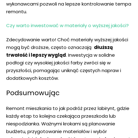
wykonawcami pozwoli‌ na ⁤lepsze⁢ kontrolowanie tempa
⁣remontu.
Czy warto inwestować w⁤ materiały o ​wyższej jakości?
Zdecydowanie warto! Choć ‍materiały wyższej‍ jakości
mogą być droższe, ​często oznaczają ‌
dłuższą
trwałość​ i ⁣lepszy wygląd
.​ Inwestycja w solidne⁣
podłogi czy wysokiej jakości farby‍ zwróci‍ się ⁢w
przyszłości, pomagając uniknąć częstych napraw i⁢
dodatkowych​ kosztów.
Podsumowując
Remont ⁤mieszkania to jak podróż przez labirynt, gdzie
⁤każdy etap to kolejna ⁣czekająca przeszkoda lub
niespodzianka. Ważnymi‍ krokami są planowanie⁣
budżetu, przygotowanie materiałów i wybór