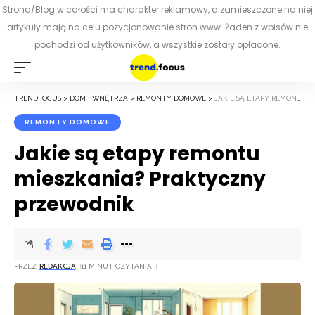
Strona/Blog w całości ma charakter reklamowy, a zamieszczone na niej
artykuły mają na celu pozycjonowanie stron www. Żaden z wpisów nie
pochodzi od użytkowników, a wszystkie zostały opłacone.
TRENDFOCUS
>
DOM I WNĘTRZA
>
REMONTY DOMOWE
>
JAKIE SĄ ETAPY REMONTU MIESZKANIA? PRAKTYCZNY PRZEWODNIK
REMONTY DOMOWE
Jakie są etapy remontu
mieszkania? Praktyczny
przewodnik
PRZEZ
REDAKCJA
11 MINUT CZYTANIA