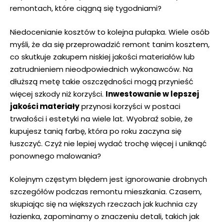
remontach, ⁢które ciągną się tygodniami? ‌
Niedocenianie‍ kosztów to⁤ kolejna pułapka. Wiele​ osób‍
myśli, ‍że da się przeprowadzić‍ remont ‌tanim kosztem,
co ‍skutkuje zakupem niskiej jakości materiałów lub
zatrudnieniem nieodpowiednich‌ wykonawców. Na
dłuższą metę takie oszczędności mogą przynieść⁢
więcej szkody ​niż korzyści.
Inwestowanie w lepszej​
jakości materiały
przynosi korzyści w postaci
‍trwałości i ‌estetyki na wiele lat. Wyobraź sobie, że
kupujesz tanią farbę,​ która po roku zaczyna ​się
‌łuszczyć. Czyż nie lepiej ‌wydać trochę więcej i uniknąć
ponownego malowania?
Kolejnym‌ częstym błędem ⁣jest ignorowanie‍ drobnych⁤
szczegółów​ podczas remontu mieszkania. Czasem,
⁤skupiając się na ‍większych rzeczach jak kuchnia czy
łazienka, zapominamy o znaczeniu detali, takich jak