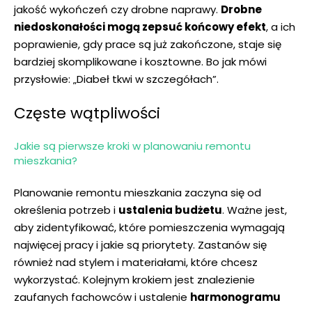
⁤jakość wykończeń czy ‍drobne naprawy.
Drobne
‍niedoskonałości mogą⁤ zepsuć końcowy​ efekt
, a ich
poprawienie, gdy prace ⁤są już zakończone, staje się‍
bardziej skomplikowane i ⁢kosztowne. Bo jak mówi
przysłowie:⁤ „Diabeł tkwi w szczegółach”.
Częste wątpliwości
Jakie są pierwsze kroki w planowaniu remontu
mieszkania?
Planowanie‌ remontu mieszkania zaczyna ⁣się od
‍określenia potrzeb i
ustalenia budżetu
. Ważne jest,
aby zidentyfikować, które pomieszczenia⁢ wymagają
najwięcej⁣ pracy i ‌jakie są priorytety. Zastanów ⁢się
również⁢ nad stylem i materiałami,​ które chcesz
wykorzystać. Kolejnym krokiem jest znalezienie
zaufanych fachowców i ustalenie
harmonogramu