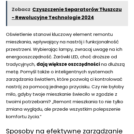
Zobacz
Czyszczenie Separatorów Tłuszczu
- Rewolucyjne Technologie 2024
Oświetlenie stanowi⁢ kluczowy element remontu
mieszkania, wpływający na ⁣nastrój i‍ funkcjonalność
przestrzeni. ⁢Wybierając lampy, ‌zwracaj uwagę ⁣na ich
energooszczędność. Żarówki LED,⁣ choć droższe od‍
tradycyjnych,
dają większe oszczędności
na‌ dłuższą
metę. Pomyśl ⁤także o inteligentnych ‌systemach
zarządzania światłem, które⁢ pozwolą ci kontrolować⁢
nastrój za pomocą jednego ⁣przycisku.⁤ Czy‍ nie byłoby
miło, gdyby twoje⁢ mieszkanie​ świeciło w ‌zgodzie z
twoimi⁤ potrzebami? „Remont mieszkania to nie tylko
zmiana wyglądu, ale⁤ przede ‍wszystkim polepszenie
komfortu życia.”
Sposoby na efektywne zarządzanie