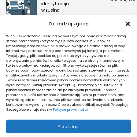
DOM I WNĘTRZA
identyfikacja
wizualna:
wybór dla
firmy
Zarządzaj zgodą
MARKETING I
W celu świadczenia usług na najwyższym poziomie w ramach naszej
REKLAMA
strony internetowej korzystamy z plików cookies. Pliki cookies
umożliwiają nam zapewnienie prawidłowego działania naszej strony
internetowej oraz realizację podstawowych jej funkcji, a po uzyskaniu
Twojej zgody, pliki cookies są przez nas wykorzystywane do
Pogoda
dokonywania pomiarów i analiz korzystania ze strony internetowej, a
także do celów marketingowych. Strona wykorzystuje również pliki
16
cookies podmiotów trzecich w celu korzystania z zewnętrznych narzędzi
°C
analitycznych i marketingowych. Aby wyrazić zgodę na instalowanie na
Twoim urządzeniu końcowym plików cookies wszystkich wskazanych
wyżej kategorii kliknij przycisk "Akceptuję". Poszczególne ustawienia
plików cookies możesz zmieniać po kliknięciu przycisku „Zobacz
Warszawa
preferencje”. Jeśli ustawienia odpowiadają Twoim preferencjom, aby
17
_
12
°
°
wyrazić zgodę na instalowanie plików cookies na Twoim urządzeniu
71%
końcowym w wybranym przez Ciebie zakresie kliknij przycisk "Akceptuję".
Zachmurzenie Małe
Szczegółowe znajdziesz w
Polityce prywatności
.
1 km/h
Akceptuję