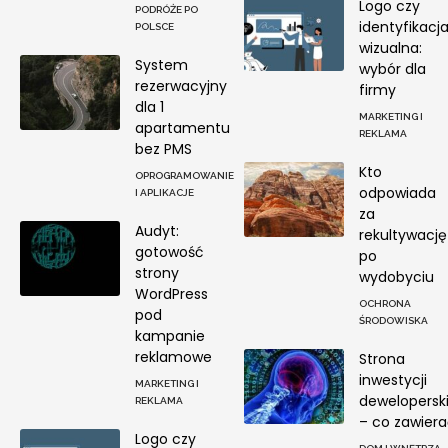
Logo czy
PODRÓŻE PO
identyfikacj
POLSCE
wizualna:
System
wybór dla
rezerwacyjny
firmy
dla 1
MARKETING I
apartamentu
REKLAMA
bez PMS
Kto
OPROGRAMOWANIE
odpowiada
I APLIKACJE
za
Audyt:
rekultywację
gotowość
po
strony
wydobyciu
WordPress
OCHRONA
pod
ŚRODOWISKA
kampanie
reklamowe
Strona
inwestycji
MARKETING I
deweloperski
REKLAMA
– co zawier
Logo czy