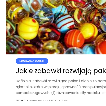
EDUKACJA DZIECI
Jakie zabawki rozwijają palc
Definicja: Zabawki rozwijające palce i dłonie to po
ręka–oko, które wspierają sprawność manipulacyjn
samoobsługowych: (1) różnicowanie siły nacisku i st
REDAKCJA
12/02/2026
17 MINUT CZYTANIA