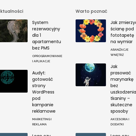
ktualności
Warto poznać
System
Jak zmierzy
rezerwacyjny
ścianę pod
dla 1
fototapetę
apartamentu
na wymiar
bez PMS
ARANŻACJE
WNĘTRZ
OPROGRAMOWANIE
I APLIKACJE
Jak
Audyt:
prasować
gotowość
marynarkę
strony
bez
WordPress
uszkodzeni
pod
tkaniny –
kampanie
skuteczne
reklamowe
sposoby
MARKETING I
AKCESORIA I
REKLAMA
DODATKI
Logo czy
Logo czy