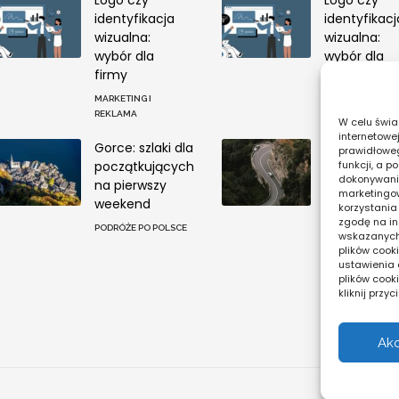
identyfikacja
identyfikacj
wizualna:
wizualna:
wybór dla
wybór dla
firmy
firmy
MARKETING I
MARKETING I
REKLAMA
REKLAMA
W celu świa
internetowe
Gorce: szlaki dla
System
prawidłoweg
początkujących
rezerwacyj
funkcji, a 
dokonywania
na pierwszy
dla 1
marketingow
weekend
apartamen
korzystania
bez PMS
zgodę na in
PODRÓŻE PO POLSCE
wskazanych w
OPROGRAMOWA
plików cooki
I APLIKACJE
ustawienia 
plików cook
kliknij przy
Ak