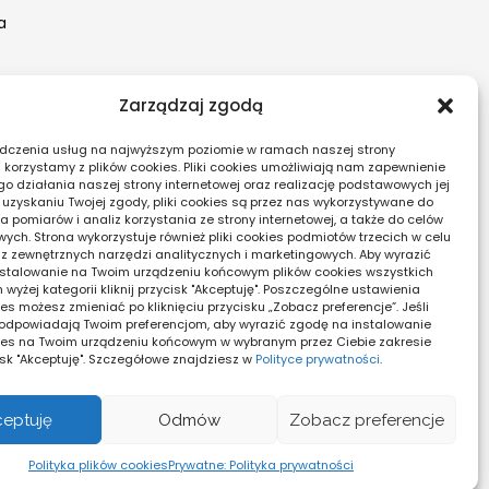
a
Zarządzaj zgodą
dczenia usług na najwyższym poziomie w ramach naszej strony
j korzystamy z plików cookies. Pliki cookies umożliwiają nam zapewnienie
o działania naszej strony internetowej oraz realizację podstawowych jej
ny
po uzyskaniu Twojej zgody, pliki cookies są przez nas wykorzystywane do
 pomiarów i analiz korzystania ze strony internetowej, a także do celów
ych. Strona wykorzystuje również pliki cookies podmiotów trzecich w celu
tu
 z zewnętrznych narzędzi analitycznych i marketingowych. Aby wyrazić
stalowanie na Twoim urządzeniu końcowym plików cookies wszystkich
yżej kategorii kliknij przycisk "Akceptuję". Poszczególne ustawienia
NIE
es możesz zmieniać po kliknięciu przycisku „Zobacz preferencje”. Jeśli
odpowiadają Twoim preferencjom, aby wyrazić zgodę na instalowanie
ies na Twoim urządzeniu końcowym w wybranym przez Ciebie zakresie
cisk "Akceptuję". Szczegółowe znajdziesz w
Polityce prywatności
.
ceptuję
Odmów
Zobacz preferencje
Polityka plików cookies
Prywatne: Polityka prywatności