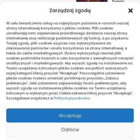
Polski:
MARKETING I
zwolnienie
Zarządzaj zgodą
REKLAMA
2026
W celu świadczenia usług na najwyższym poziomie w ramach naszej
PRAWO I PODATKI
strony internetowej korzystamy z plików cookies. Pliki cookies
umożliwiają nam zapewnienie prawidłowego działania naszej strony
internetowej oraz realizację podstawowych jej funkcji, a po uzyskaniu
Twojej zgody, pliki cookies są przez nas wykorzystywane do
Pogoda
dokonywania pomiarów i analiz korzystania ze strony internetowej, a
także do celów marketingowych. Strona wykorzystuje również pliki
16
cookies podmiotów trzecich w celu korzystania z zewnętrznych narzędzi
°C
analitycznych i marketingowych. Aby wyrazić zgodę na instalowanie na
Twoim urządzeniu końcowym plików cookies wszystkich wskazanych
wyżej kategorii kliknij przycisk "Akceptuję". Poszczególne ustawienia
plików cookies możesz zmieniać po kliknięciu przycisku „Zobacz
Warszawa
preferencje”. Jeśli ustawienia odpowiadają Twoim preferencjom, aby
17
_
12
°
°
wyrazić zgodę na instalowanie plików cookies na Twoim urządzeniu
71%
końcowym w wybranym przez Ciebie zakresie kliknij przycisk "Akceptuję".
Zachmurzenie Małe
Szczegółowe znajdziesz w
Polityce prywatności
.
1 km/h
Akceptuję
Odmów