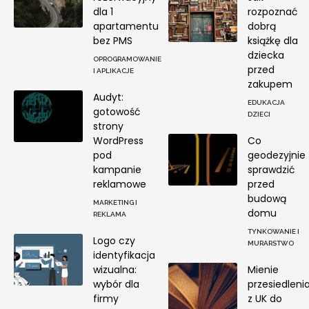
dla 1
rozpoznać
apartamentu
dobrą
bez PMS
książkę dla
dziecka
OPROGRAMOWANIE
przed
I APLIKACJE
zakupem
Audyt:
EDUKACJA
gotowość
DZIECI
strony
WordPress
Co
pod
geodezyjnie
kampanie
sprawdzić
reklamowe
przed
budową
MARKETING I
domu
REKLAMA
TYNKOWANIE I
Logo czy
MURARSTWO
identyfikacja
wizualna:
Mienie
wybór dla
przesiedleni
firmy
z UK do