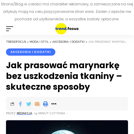
Strona/Blog w całości ma charakter reklamowy, a zamieszczone na niej
artykuły mają na celu pozycjonowanie stron www. Żaden z wpisów nie
pochodzi od użytkowników, a wszystkie zostały opłacone.
TRENDFOCUS
>
MODA I STYL
>
AKCESORIA I DODATKI
>
JAK PRASOWAĆ MARYNARKĘ BEZ USZKODZENIA TKANINY – SKUTECZNE SPOSOBY
AKCESORIA I DODATKI
Jak prasować marynarkę
bez uszkodzenia tkaniny –
skuteczne sposoby
PRZEZ
REDAKCJA
14 MINUT CZYTANIA