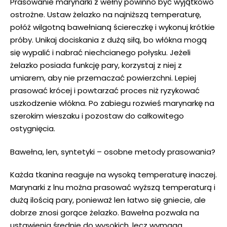
Prasowanie marynarki z wełny powinno być wyjątkowo
ostrożne. Ustaw żelazko na najniższą temperaturę,
połóż wilgotną bawełnianą ściereczkę i wykonuj krótkie
próby. Unikaj dociskania z dużą siłą, bo włókna mogą
się wypalić i nabrać niechcianego połysku. Jeżeli
żelazko posiada funkcję pary, korzystaj z niej z
umiarem, aby nie przemaczać powierzchni. Lepiej
prasować krócej i powtarzać proces niż ryzykować
uszkodzenie włókna. Po zabiegu rozwieś marynarkę na
szerokim wieszaku i pozostaw do całkowitego
ostygnięcia.
Bawełna, len, syntetyki – osobne metody prasowania?
Każda tkanina reaguje na wysoką temperaturę inaczej.
Marynarki z lnu można prasować wyższą temperaturą i
dużą ilością pary, ponieważ len łatwo się gniecie, ale
dobrze znosi gorące żelazko. Bawełna pozwala na
ustawienia średnie do wysokich, lecz wymaga