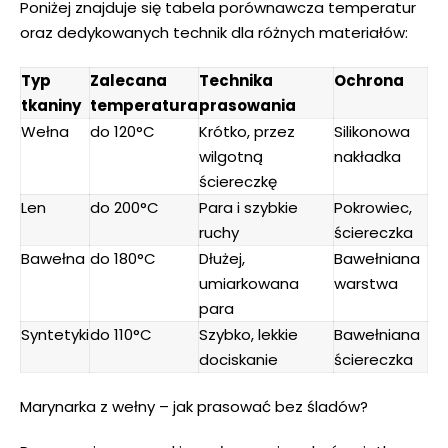
Poniżej znajduje się tabela porównawcza temperatur
oraz dedykowanych technik dla różnych materiałów:
Typ
Zalecana
Technika
Ochrona
tkaniny
temperatura
prasowania
Wełna
do 120°C
Krótko, przez
Silikonowa
wilgotną
nakładka
ściereczkę
Len
do 200°C
Para i szybkie
Pokrowiec,
ruchy
ściereczka
Bawełna
do 180°C
Dłużej,
Bawełniana
umiarkowana
warstwa
para
Syntetyki
do 110°C
Szybko, lekkie
Bawełniana
dociskanie
ściereczka
Marynarka z wełny – jak prasować bez śladów?