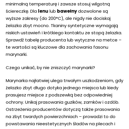
minimalną temperaturę i zawsze stosuj wilgotną
ściereczkę. Dla
lenu
lub
bawełny
dozwolone są
wyższe zakresy (do 200°C), ale nigdy nie dociskaj
żelazka zbyt mocno. Tkaniny syntetyczne wymagają
niskich ustawień i krótkiego kontaktu ze stopą żelazka.
Sprawdź tabelę producenta lub wytyczne na metce –
te wartości są kluczowe dla zachowania fasonu
marynarki.
Czego unikać, by nie zniszczyć marynarki?
Marynarka najłatwiej ulega trwałym uszkodzeniom, gdy
żelazko zbyt długo dotyka jednego miejsca lub kiedy
prasujesz miejsce z podszewką bez odpowiedniej
ochrony. Unikaj prasowania guzików, zamków i ozdób.
Ostrzeżenia producentów dotyczą także prasowania
na zbyt twardych powierzchniach – prowadzi to do
powstawania nieestetycznych śladów na plecach i