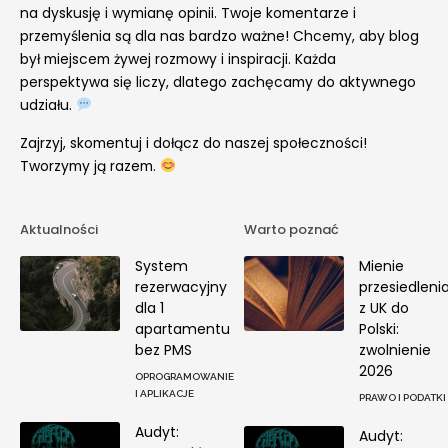
na dyskusję i wymianę opinii. Twoje komentarze i
przemyślenia są dla nas bardzo ważne! Chcemy, aby blog
był miejscem żywej rozmowy i inspiracji. Każda
perspektywa się liczy, dlatego zachęcamy do aktywnego
udziału.
Zajrzyj, skomentuj i dołącz do naszej społeczności!
Tworzymy ją razem.
Aktualności
Warto poznać
System
Mienie
rezerwacyjny
przesiedleni
dla 1
z UK do
apartamentu
Polski:
bez PMS
zwolnienie
2026
OPROGRAMOWANIE
I APLIKACJE
PRAWO I PODATKI
Audyt:
Audyt: