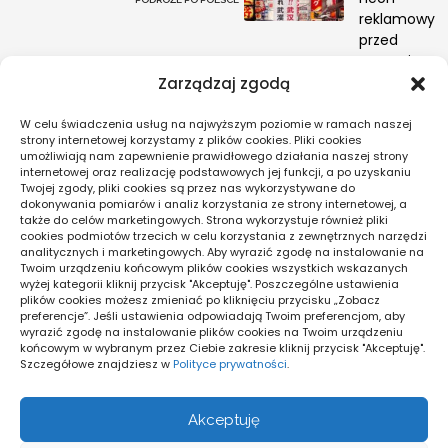
reklamowy
przed
otwarciem
lokalu
Zarządzaj zgodą
MARKETING I
W celu świadczenia usług na najwyższym poziomie w ramach naszej
REKLAMA
strony internetowej korzystamy z plików cookies. Pliki cookies
umożliwiają nam zapewnienie prawidłowego działania naszej strony
internetowej oraz realizację podstawowych jej funkcji, a po uzyskaniu
Twojej zgody, pliki cookies są przez nas wykorzystywane do
Pogoda
dokonywania pomiarów i analiz korzystania ze strony internetowej, a
także do celów marketingowych. Strona wykorzystuje również pliki
16
cookies podmiotów trzecich w celu korzystania z zewnętrznych narzędzi
°C
analitycznych i marketingowych. Aby wyrazić zgodę na instalowanie na
Twoim urządzeniu końcowym plików cookies wszystkich wskazanych
wyżej kategorii kliknij przycisk "Akceptuję". Poszczególne ustawienia
plików cookies możesz zmieniać po kliknięciu przycisku „Zobacz
Warszawa
preferencje”. Jeśli ustawienia odpowiadają Twoim preferencjom, aby
17
_
12
°
°
wyrazić zgodę na instalowanie plików cookies na Twoim urządzeniu
71%
końcowym w wybranym przez Ciebie zakresie kliknij przycisk "Akceptuję".
Zachmurzenie Małe
Szczegółowe znajdziesz w
Polityce prywatności
.
1 km/h
Akceptuję