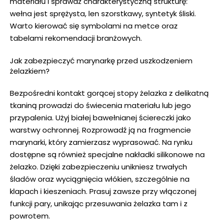
materiału i sprawdź charakterystyczną strukturę:
wełna jest sprężysta, len szorstkawy, syntetyk śliski.
Warto kierować się symbolami na metce oraz
tabelami rekomendacji branżowych.
Jak zabezpieczyć marynarkę przed uszkodzeniem
żelazkiem?
Bezpośredni kontakt gorącej stopy żelazka z delikatną
tkaniną prowadzi do świecenia materiału lub jego
przypalenia. Użyj białej bawełnianej ściereczki jako
warstwy ochronnej. Rozprowadź ją na fragmencie
marynarki, który zamierzasz wyprasować. Na rynku
dostępne są również specjalne nakładki silikonowe na
żelazko. Dzięki zabezpieczeniu unikniesz trwałych
śladów oraz wyciągnięcia włókien, szczególnie na
klapach i kieszeniach. Prasuj zawsze przy włączonej
funkcji pary, unikając przesuwania żelazka tam i z
powrotem.