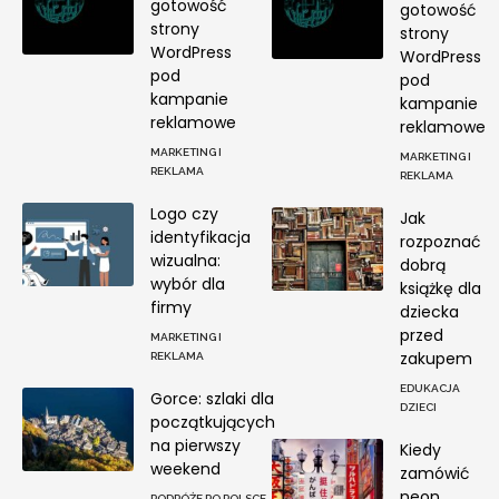
gotowość
gotowość
strony
strony
WordPress
WordPress
pod
pod
kampanie
kampanie
reklamowe
reklamowe
MARKETING I
MARKETING I
REKLAMA
REKLAMA
Logo czy
Jak
identyfikacja
rozpoznać
wizualna:
dobrą
wybór dla
książkę dla
firmy
dziecka
przed
MARKETING I
zakupem
REKLAMA
EDUKACJA
Gorce: szlaki dla
DZIECI
początkujących
na pierwszy
Kiedy
weekend
zamówić
neon
PODRÓŻE PO POLSCE