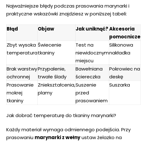
Najważniejsze błędy podczas prasowania marynarki i
praktyczne wskazówki znajdziesz w poniższej tabeli:
Błąd
Objaw
Jak uniknąć?
Akcesoria
pomocnicze
Zbyt wysoka
Świecenie
Test na
Silikonowa
temperatura
tkaniny
niewidocznym
nakładka
miejscu
Brak warstwy
Przypalenie,
Bawełniana
Pokrowiec na
ochronnej
trwałe ślady
ściereczka
deskę
Prasowanie
Zniekształcenia,
Suszenie
Suszarka
mokrej
plamy
przed
tkaniny
prasowaniem
Jak dobrać temperaturę do tkaniny marynarki?
Każdy materiał wymaga odmiennego podejścia. Przy
prasowaniu
marynarki z wełny
ustaw żelazko na