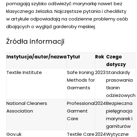
pomagają szybko odświeżyć marynarkę nawet bez
klasycznego żelazka. Najczęstsze pytania i checklisty
w artykule odpowiadają na codzienne problemy osób
dbających o wygląd garderoby męskiej.
Źródła informacji
Instytucja/autor/nazwa
Tytuł
Rok
Czego
dotyczy
Textile Institute
Safe Ironing
2023
Standardy
Methods for
prasowania
Garments
tkanin
odzieżowych
National Cleaners
Professional
2024
Bezpieczna
Association
Garment
pielęgnacja
Care
marynarek i
garniturów
Gov.uk
Textile Care
2024
Wytyczne