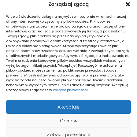
firmy
lokalu: wybór
Zarządzaj zgodą
MARKETING I
MARKETING I RE
W celu świadczenia usług na najwyższym poziomie w ramach naszej
REKLAMA
strony internetowej korzystamy z plików cookies. Pliki cookies
umożliwiają nam zapewnienie prawidłowego działania naszej strony
internetowej oraz realizację podstawowych jej funkcji, a po uzyskaniu
Twojej zgody, pliki cookies są przez nas wykorzystywane do
Pogoda
dokonywania pomiarów i analiz korzystania ze strony internetowej, a
także do celów marketingowych. Strona wykorzystuje również pliki
16
cookies podmiotów trzecich w celu korzystania z zewnętrznych narzędzi
°C
analitycznych i marketingowych. Aby wyrazić zgodę na instalowanie na
Twoim urządzeniu końcowym plików cookies wszystkich wskazanych
wyżej kategorii kliknij przycisk "Akceptuję". Poszczególne ustawienia
plików cookies możesz zmieniać po kliknięciu przycisku „Zobacz
Warszawa
preferencje”. Jeśli ustawienia odpowiadają Twoim preferencjom, aby
17
_
12
°
°
wyrazić zgodę na instalowanie plików cookies na Twoim urządzeniu
71%
końcowym w wybranym przez Ciebie zakresie kliknij przycisk "Akceptuję".
Zachmurzenie Małe
Szczegółowe znajdziesz w
Polityce prywatności
.
1 km/h
Akceptuję
Odmów
Zobacz preferencje