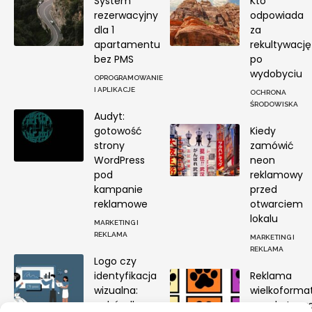
System
Kto
rezerwacyjny
odpowiada
dla 1
za
apartamentu
rekultywację
bez PMS
po
wydobyciu
OPROGRAMOWANIE
I APLIKACJE
OCHRONA
ŚRODOWISKA
Audyt:
gotowość
Kiedy
strony
zamówić
WordPress
neon
pod
reklamowy
kampanie
przed
reklamowe
otwarciem
lokalu
MARKETING I
REKLAMA
MARKETING I
REKLAMA
Logo czy
identyfikacja
Reklama
wizualna:
wielkoforma
wybór dla
przed otwar