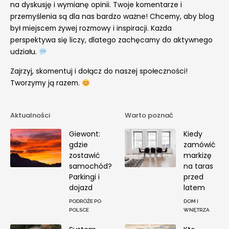
na dyskusję i wymianę opinii. Twoje komentarze i
przemyślenia są dla nas bardzo ważne! Chcemy, aby blog
był miejscem żywej rozmowy i inspiracji. Każda
perspektywa się liczy, dlatego zachęcamy do aktywnego
udziału.
Zajrzyj, skomentuj i dołącz do naszej społeczności!
Tworzymy ją razem.
Aktualności
Warto poznać
Giewont:
Kiedy
gdzie
zamówić
zostawić
markizę
samochód?
na taras
Parkingi i
przed
dojazd
latem
PODRÓŻE PO
DOM I
POLSCE
WNĘTRZA