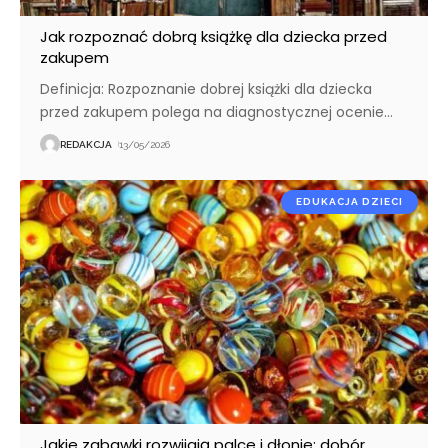
Jak rozpoznać dobrą książkę dla dziecka przed
zakupem
Definicja: Rozpoznanie dobrej książki dla dziecka
przed zakupem polega na diagnostycznej ocenie
…
REDAKCJA
13/05/2026
EDUKACJA DZIECI
Jakie zabawki rozwijają palce i dłonie: dobór