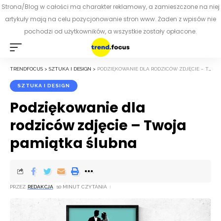
Strona/Blog w całości ma charakter reklamowy, a zamieszczone na niej
artykuły mają na celu pozycjonowanie stron www. Żaden z wpisów nie
pochodzi od użytkowników, a wszystkie zostały opłacone.
TRENDFOCUS
>
SZTUKA I DESIGN
>
PODZIĘKOWANIE DLA RODZICÓW ZDJĘCIE – TWOJA PAMIĄTKA ŚLUBNA
SZTUKA I DESIGN
Podziękowanie dla
rodziców zdjęcie – Twoja
pamiątka ślubna
PRZEZ
REDAKCJA
10 MINUT CZYTANIA