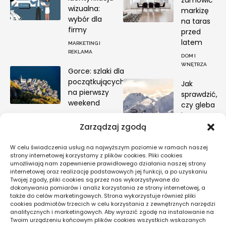
wizualna:
markizę
wybór dla
na taras
firmy
przed
latem
MARKETING I
REKLAMA
DOM I
WNĘTRZA
Gorce: szlaki dla
początkujących
Jak
na pierwszy
sprawdzić,
weekend
czy gleba
jest żywa
PODRÓŻE PO POLSCE
biologicznie
Zarządzaj zgodą
OGRODNICTWO
W celu świadczenia usług na najwyższym poziomie w ramach naszej
EKOLOGICZNE
strony internetowej korzystamy z plików cookies. Pliki cookies
umożliwiają nam zapewnienie prawidłowego działania naszej strony
internetowej oraz realizację podstawowych jej funkcji, a po uzyskaniu
Twojej zgody, pliki cookies są przez nas wykorzystywane do
Pogoda
dokonywania pomiarów i analiz korzystania ze strony internetowej, a
także do celów marketingowych. Strona wykorzystuje również pliki
16
cookies podmiotów trzecich w celu korzystania z zewnętrznych narzędzi
°C
analitycznych i marketingowych. Aby wyrazić zgodę na instalowanie na
Twoim urządzeniu końcowym plików cookies wszystkich wskazanych