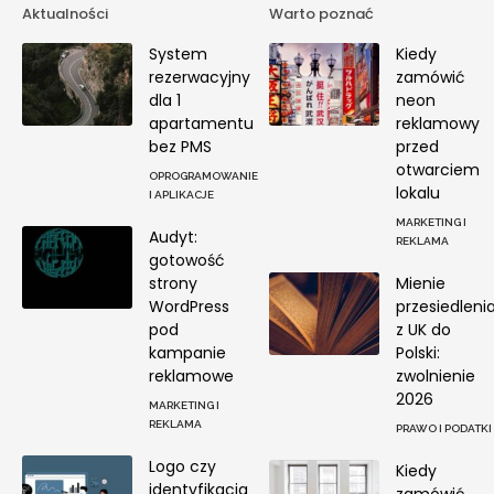
Aktualności
Warto poznać
System
Kiedy
rezerwacyjny
zamówić
dla 1
neon
apartamentu
reklamowy
bez PMS
przed
otwarciem
OPROGRAMOWANIE
lokalu
I APLIKACJE
MARKETING I
Audyt:
REKLAMA
gotowość
strony
Mienie
WordPress
przesiedleni
pod
z UK do
kampanie
Polski:
reklamowe
zwolnienie
2026
MARKETING I
REKLAMA
PRAWO I PODATKI
Logo czy
Kiedy
identyfikacja
zamówić