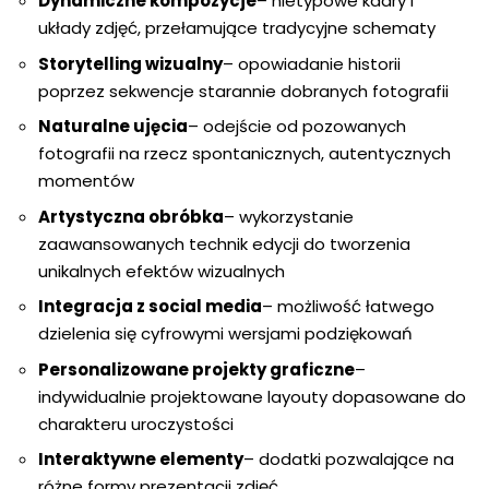
Dynamiczne kompozycje
– nietypowe kadry i
układy zdjęć, przełamujące tradycyjne schematy
Storytelling wizualny
– opowiadanie historii
poprzez sekwencje starannie dobranych fotografii
Naturalne ujęcia
– odejście od pozowanych
fotografii na rzecz spontanicznych, autentycznych
momentów
Artystyczna obróbka
– wykorzystanie
zaawansowanych technik edycji do tworzenia
unikalnych efektów wizualnych
Integracja z social media
– możliwość łatwego
dzielenia się cyfrowymi wersjami podziękowań
Personalizowane projekty graficzne
–
indywidualnie projektowane layouty dopasowane do
charakteru uroczystości
Interaktywne elementy
– dodatki pozwalające na
różne formy prezentacji zdjęć