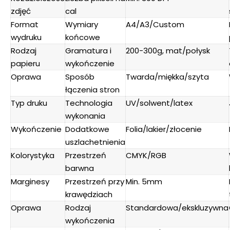
zdjęć
cal
Format
Wymiary
A4/A3/Custom
wydruku
końcowe
Rodzaj
Gramatura i
200-300g, mat/połysk
papieru
wykończenie
Oprawa
Sposób
Twarda/miękka/szyta
łączenia stron
Typ druku
Technologia
UV/solwent/latex
wykonania
Wykończenie
Dodatkowe
Folia/lakier/złocenie
uszlachetnienia
Kolorystyka
Przestrzeń
CMYK/RGB
barwna
Marginesy
Przestrzeń przy
Min. 5mm
krawędziach
Oprawa
Rodzaj
Standardowa/ekskluzywna
wykończenia