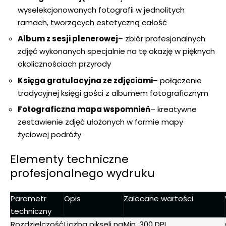
wyselekcjonowanych fotografii w jednolitych
ramach, tworzących estetyczną całość
Album z sesji plenerowej
– zbiór profesjonalnych
zdjęć wykonanych specjalnie na tę okazję w pięknych
okolicznościach przyrody
Księga gratulacyjna ze zdjęciami
– połączenie
tradycyjnej księgi gości z albumem fotograficznym
Fotograficzna mapa wspomnień
– kreatywne
zestawienie zdjęć ułożonych w formie mapy
życiowej podróży
Elementy techniczne
profesjonalnego wydruku
Parametr
Opis
Zalecane wartości
techniczny
Rozdzielczość
Liczba pikseli na
Min. 300 DPI