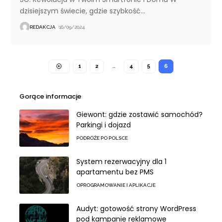
dzisiejszym świecie, gdzie szybkość
…
REDAKCJA
16/09/2024
1
2
…
4
5
6
Gorące informacje
Giewont: gdzie zostawić samochód?
Parkingi i dojazd
PODRÓŻE PO POLSCE
System rezerwacyjny dla 1
apartamentu bez PMS
OPROGRAMOWANIE I APLIKACJE
Audyt: gotowość strony WordPress
pod kampanie reklamowe