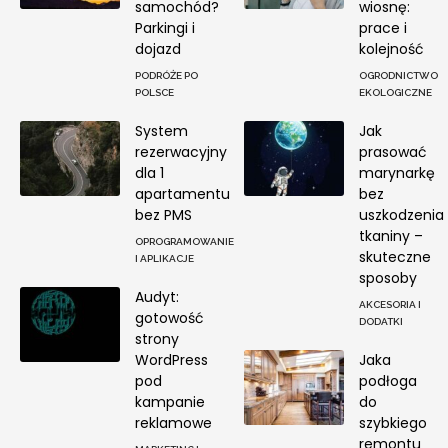
samochód?
wiosnę:
Parkingi i
prace i
dojazd
kolejność
PODRÓŻE PO
OGRODNICTWO
POLSCE
EKOLOGICZNE
System
Jak
rezerwacyjny
prasować
dla 1
marynarkę
apartamentu
bez
bez PMS
uszkodzenia
tkaniny –
OPROGRAMOWANIE
skuteczne
I APLIKACJE
sposoby
Audyt:
AKCESORIA I
gotowość
DODATKI
strony
WordPress
Jaka
pod
podłoga
kampanie
do
reklamowe
szybkiego
remontu