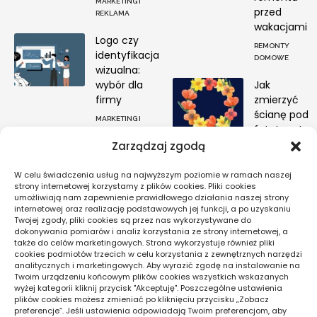
MARKETING I
przed
REKLAMA
wakacjami
Logo czy
REMONTY
identyfikacja
DOMOWE
wizualna:
wybór dla
Jak
firmy
zmierzyć
ścianę pod
MARKETING I
fototapetę
REKLAMA
na wymiar
Zarządzaj zgodą
ARANŻACJE
W celu świadczenia usług na najwyższym poziomie w ramach naszej
WNĘTRZ
strony internetowej korzystamy z plików cookies. Pliki cookies
umożliwiają nam zapewnienie prawidłowego działania naszej strony
internetowej oraz realizację podstawowych jej funkcji, a po uzyskaniu
Twojej zgody, pliki cookies są przez nas wykorzystywane do
Pogoda
dokonywania pomiarów i analiz korzystania ze strony internetowej, a
także do celów marketingowych. Strona wykorzystuje również pliki
16
cookies podmiotów trzecich w celu korzystania z zewnętrznych narzędzi
°C
analitycznych i marketingowych. Aby wyrazić zgodę na instalowanie na
Twoim urządzeniu końcowym plików cookies wszystkich wskazanych
wyżej kategorii kliknij przycisk "Akceptuję". Poszczególne ustawienia
plików cookies możesz zmieniać po kliknięciu przycisku „Zobacz
Warszawa
preferencje”. Jeśli ustawienia odpowiadają Twoim preferencjom, aby
17
_
12
°
°