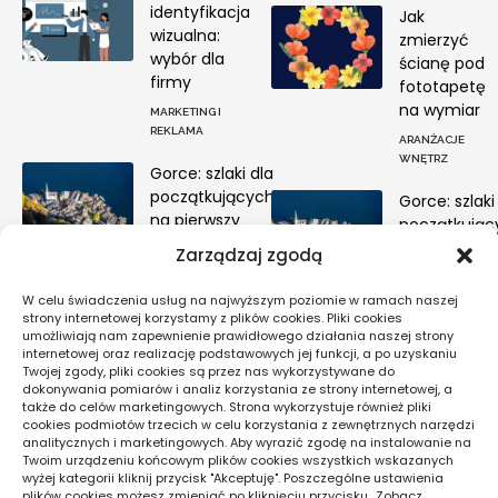
identyfikacja
Jak
wizualna:
zmierzyć
wybór dla
ścianę pod
firmy
fototapetę
na wymiar
MARKETING I
REKLAMA
ARANŻACJE
WNĘTRZ
Gorce: szlaki dla
początkujących
Gorce: szlaki
na pierwszy
początkując
weekend
na pierwszy
Zarządzaj zgodą
weekend
PODRÓŻE PO POLSCE
W celu świadczenia usług na najwyższym poziomie w ramach naszej
PODRÓŻE PO POL
strony internetowej korzystamy z plików cookies. Pliki cookies
umożliwiają nam zapewnienie prawidłowego działania naszej strony
internetowej oraz realizację podstawowych jej funkcji, a po uzyskaniu
Twojej zgody, pliki cookies są przez nas wykorzystywane do
Pogoda
dokonywania pomiarów i analiz korzystania ze strony internetowej, a
także do celów marketingowych. Strona wykorzystuje również pliki
16
cookies podmiotów trzecich w celu korzystania z zewnętrznych narzędzi
°C
analitycznych i marketingowych. Aby wyrazić zgodę na instalowanie na
Twoim urządzeniu końcowym plików cookies wszystkich wskazanych
wyżej kategorii kliknij przycisk "Akceptuję". Poszczególne ustawienia
plików cookies możesz zmieniać po kliknięciu przycisku „Zobacz