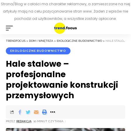
Strona/Blog w całości ma charakter reklamowy, a zamieszczone na niej
artykuły mają na celu pozycjonowanie stron www. Żaden z wpisów nie
pochodzi od użytkowników, a wszystkie zostały opłacone.
TRENDFOCUS
>
DOM I WNĘTRZA
>
EKOLOGICZNE BUDOWNICTWO
>
HALE STALOWE – PROFESJONALNE PROJEKTOWANIE KONSTRUKCJI PRZEMYSŁOWYCH
EKOLOGICZNE BUDOWNICTWO
Hale stalowe –
profesjonalne
projektowanie konstrukcji
przemysłowych
PRZEZ
REDAKCJA
10 MINUT CZYTANIA