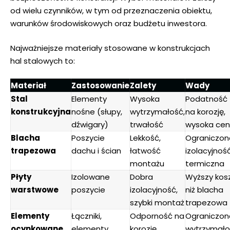
od wielu czynników, w tym od przeznaczenia obiektu,
warunków środowiskowych oraz budżetu inwestora.
Najważniejsze materiały stosowane w konstrukcjach
hal stalowych to:
Materiał
Zastosowanie
Zalety
Wady
Stal
Elementy
Wysoka
Podatność
konstrukcyjna
nośne (słupy,
wytrzymałość,
na korozję,
dźwigary)
trwałość
wysoka ce
Blacha
Poszycie
Lekkość,
Ograniczon
trapezowa
dachu i ścian
łatwość
izolacyjnoś
montażu
termiczna
Płyty
Izolowane
Dobra
Wyższy kos
warstwowe
poszycie
izolacyjność,
niż blacha
szybki montaż
trapezowa
Elementy
Łączniki,
Odporność na
Ograniczon
ocynkowane
elementy
korozję
wytrzymało