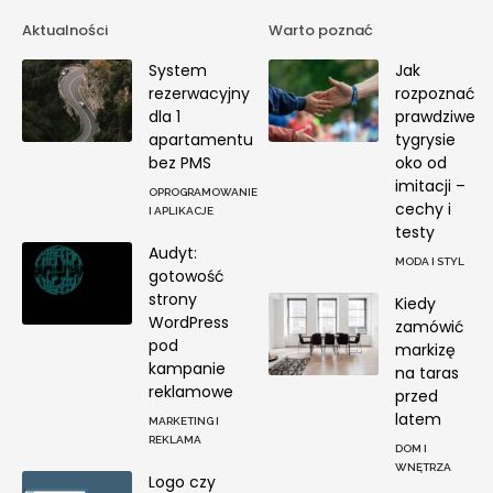
Aktualności
Warto poznać
System
Jak
rezerwacyjny
rozpoznać
dla 1
prawdziwe
apartamentu
tygrysie
bez PMS
oko od
imitacji –
OPROGRAMOWANIE
cechy i
I APLIKACJE
testy
Audyt:
MODA I STYL
gotowość
strony
Kiedy
WordPress
zamówić
pod
markizę
kampanie
na taras
reklamowe
przed
latem
MARKETING I
REKLAMA
DOM I
WNĘTRZA
Logo czy